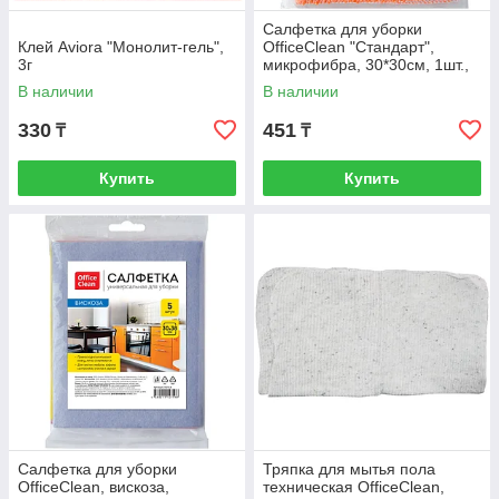
Салфетка для уборки
Клей Aviora "Монолит-гель",
OfficeClean "Стандарт",
3г
микрофибра, 30*30см, 1шт.,
европодвес
В наличии
В наличии
330
451
₸
₸
Купить
Купить
Салфетка для уборки
Тряпка для мытья пола
OfficeClean, вискоза,
техническая OfficeClean,