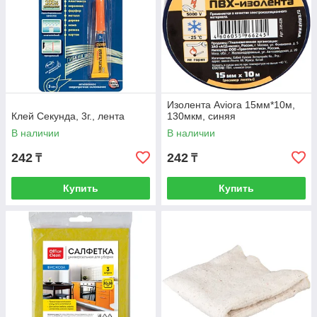
Изолента Aviora 15мм*10м,
Клей Секунда, 3г., лента
130мкм, синяя
В наличии
В наличии
242
242
₸
₸
Купить
Купить