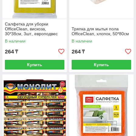
Салфетка для уборки
OfficeClean, вискоза,
Тряпка для мытья пола
30*38см, 3шт., европодвес
OfficeClean, хлопок, 50*80см
В наличии
В наличии
264
264
₸
₸
Купить
Купить