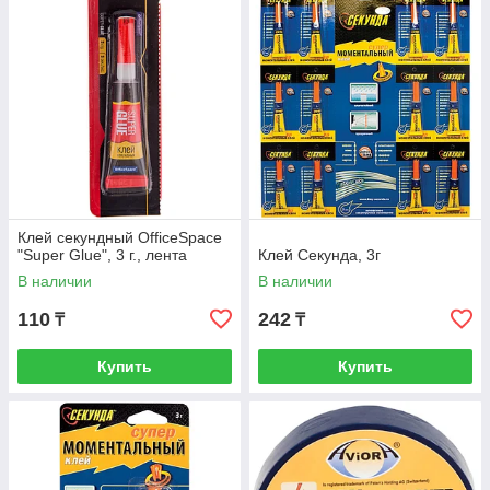
Клей секундный OfficeSpace
"Super Glue", 3 г., лента
Клей Секунда, 3г
В наличии
В наличии
110
242
₸
₸
Купить
Купить