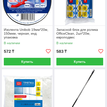
Изолента Unibob 19мм*20м,
Запасной блок для ролика
150мкм, черная, инд.
OfficeClean, 2шт*20м,
упаковка
европодвес
В наличии
В наличии
572
583
₸
₸
Купить
Купить