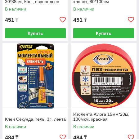
30*38см, 5шт., европодвес
хлопок, 80*100см
В наличии
В наличии
451
451
₸
₸
Купить
Купить
Изолента Aviora 15мм*20м,
Клей Секунда, гель, 3г., лента
130мкм, красная
В наличии
В наличии
484
484
₸
₸