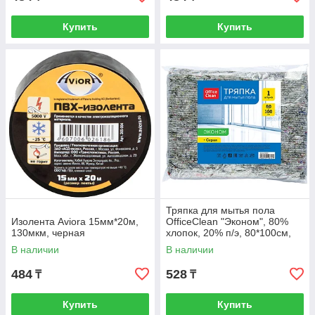
Купить
Купить
Тряпка для мытья пола
Изолента Aviora 15мм*20м,
OfficeClean "Эконом", 80%
130мкм, черная
хлопок, 20% п/э, 80*100см,
серая, индивид. упаковка
В наличии
В наличии
484
528
₸
₸
Купить
Купить