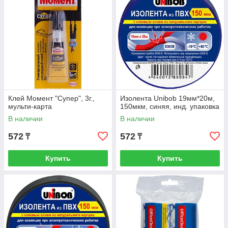
Клей Момент "Супер", 3г.,
Изолента Unibob 19мм*20м,
мульти-карта
150мкм, синяя, инд. упаковка
В наличии
В наличии
572
572
₸
₸
Купить
Купить