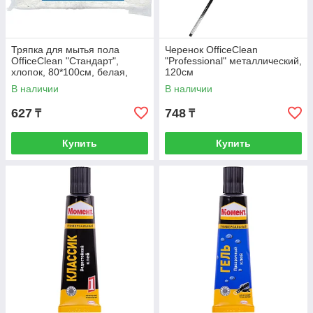
Тряпка для мытья пола
Черенок OfficeClean
OfficeClean "Стандарт",
"Professional" металлический,
хлопок, 80*100см, белая,
120см
индивид. упаковка
В наличии
В наличии
627
748
₸
₸
Купить
Купить