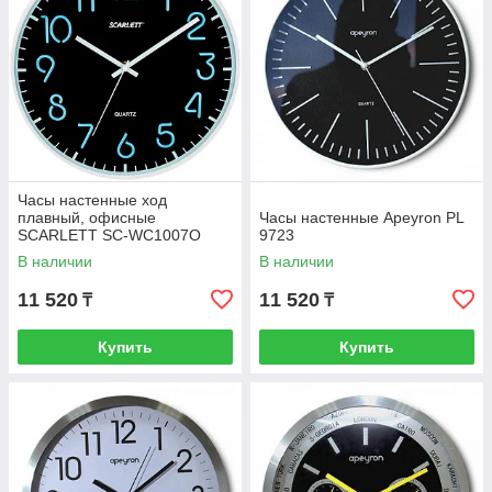
Часы настенные ход
плавный, офисные
Часы настенные Apeyron PL
SCARLETT SC-WC1007O
9723
В наличии
В наличии
11 520
11 520
₸
₸
Купить
Купить