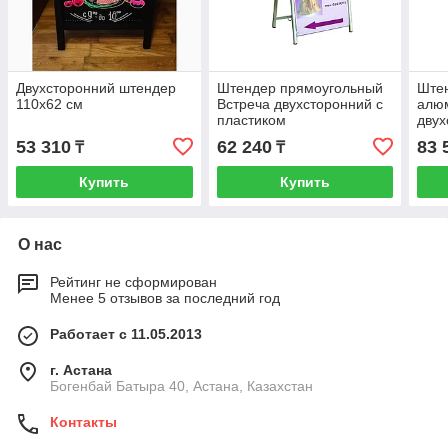
Двухсторонний штендер
Штендер прямоугольный
Ште
110x62 см
Встреча двухсторонний с
алю
пластиком
дву
А1 (
53 310
62 240
83 
₸
₸
Купить
Купить
О нас
Рейтинг не сформирован
Менее 5 отзывов за последний год
Работает с 11.05.2013
г. Астана
Богенбай Батыра 40, Астана, Казахстан
Контакты