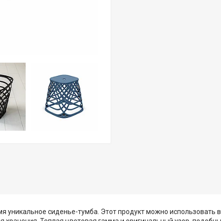
мя уникальное сиденье-тумба. Этот продукт можно использовать в
ля хранения. Теплая цветовая гамма и оригинальный узор, подобн