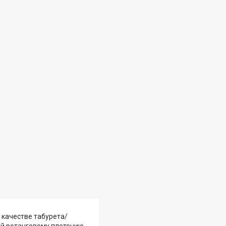
 качестве табурета/
ый ротанговому плетению,