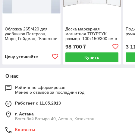
Обложка 265*420 для
Доска маркерная
Подн
учебников Петерсон,
магнитная TRYPTYK
руч
Моро, Гейдман, "Капельки
размер: 100х150/300 см в
солнца", Плешаков, ПВХ
алюминиевой рамке E-
98 700
3 1
₸
180 мкм
Line 2x3 (Польша)
Цену уточняйте
Купить
О нас
Рейтинг не сформирован
Менее 5 отзывов за последний год
Работает с 11.05.2013
г. Астана
Богенбай Батыра 40, Астана, Казахстан
Контакты