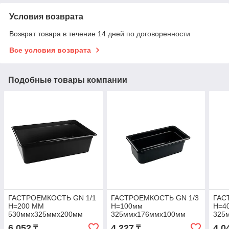
Условия возврата
Возврат товара в течение 14 дней по договоренности
Все условия возврата
Подобные товары компании
ГАСТРОЕМКОСТЬ GN 1/1
ГАСТРОЕМКОСТЬ GN 1/3
ГАС
H=200 ММ
H=100мм
H=4
530ммх325ммх200мм
325ммх176ммх100мм
325
6 052
4 227
4 0
₸
₸