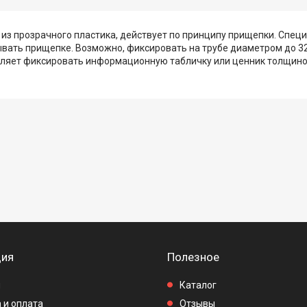
з прозрачного пластика, действует по принципу прищепки. Спец
вать прищепке. Возможно, фиксировать на трубе диаметром до 32
оляет фиксировать информационную табличку или ценник толщиной 
ия
Полезное
ы
Каталог
 и оплата
Отзывы