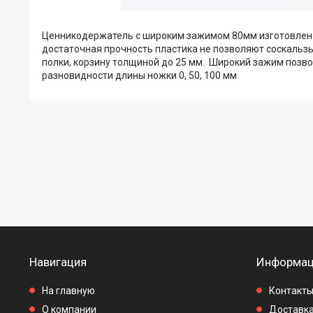
Ценникодержатель с широким зажимом 80мм изготовлен и
достаточная прочность пластика не позволяют соскальзы
полки, корзину толщиной до 25 мм. Широкий зажим позв
разновидности длины ножки 0, 50, 100 мм
Навигация
Информац
На главную
Контакт
О компании
Доставка