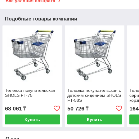
Все условия возврата
Подобные товары компании
Тележка покупательская
Тележка покупательская с
Теле
SHOLS FT-75
детским сидением SHOLS
сери
FT-58S
кор
68 061
50 726
164
₸
₸
Купить
Купить
О нас