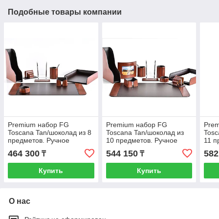
Подобные товары компании
Premium набор FG
Premium набор FG
Pre
Toscana Tan/шоколад из 8
Toscana Tan/шоколад из
Tosc
предметов. Ручное
10 предметов. Ручное
11 п
изготовление руками
изготовление руками
изго
464 300
544 150
582
₸
₸
мастеров BUVARDO
мастеров BUVARDO
мас
Купить
Купить
О нас