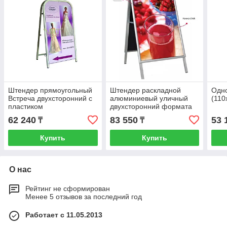
Штендер прямоугольный
Штендер раскладной
Одн
Встреча двухсторонний с
алюминиевый уличный
(110
пластиком
двухсторонний формата
А1 (594х841 мм)
62 240
83 550
53 
₸
₸
Купить
Купить
О нас
Рейтинг не сформирован
Менее 5 отзывов за последний год
Работает с 11.05.2013