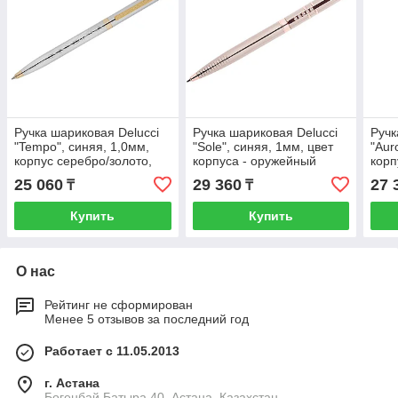
Ручка шариковая Delucci
Ручка шариковая Delucci
Ручк
"Tempo", синяя, 1,0мм,
"Sole", синяя, 1мм, цвет
"Aur
корпус серебро/золото,
корпуса - оружейный
корп
поворот., подар.уп.
металл, поворот.,
пода
25 060
29 360
27 
₸
₸
подар.уп.
Купить
Купить
О нас
Рейтинг не сформирован
Менее 5 отзывов за последний год
Работает с 11.05.2013
г. Астана
Богенбай Батыра 40, Астана, Казахстан