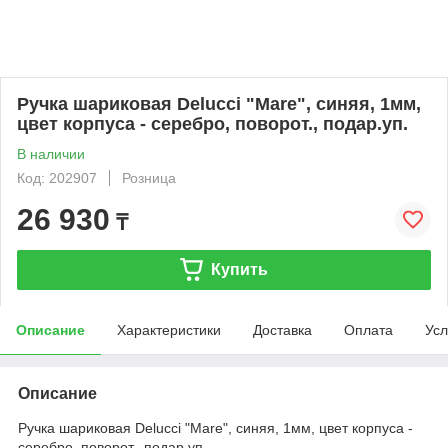
Ручка шариковая Delucci "Mare", синяя, 1мм,
цвет корпуса - серебро, поворот., подар.уп.
В наличии
Код: 202907
Розница
26 930
₸
Купить
Описание
Характеристики
Доставка
Оплата
Усл
Описание
Ручка шариковая Delucci "Mare", синяя, 1мм, цвет корпуса -
серебро, поворот., подар.уп.