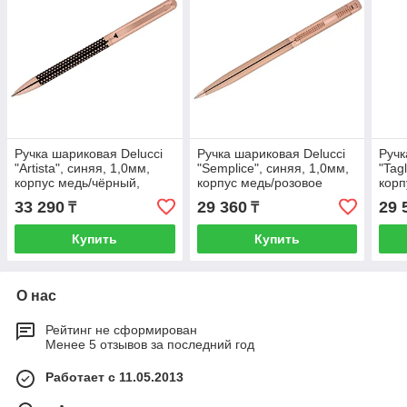
Ручка шариковая Delucci
Ручка шариковая Delucci
Ручк
"Artista", синяя, 1,0мм,
"Semplice", синяя, 1,0мм,
"Tag
корпус медь/чёрный,
корпус медь/розовое
корп
поворот., подар.уп.
золото, поворот.,
мета
33 290
29 360
29 
₸
₸
подар.уп.
крис
Купить
Купить
О нас
Рейтинг не сформирован
Менее 5 отзывов за последний год
Работает с 11.05.2013