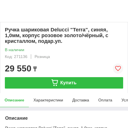
Ручка шариковая Delucci "Terra", синяя,
1,0мм, корпус розовое золото/чёрный, с
кристаллом, подар.уп.
В наличии
Код: 271136
Розница
29 550
₸
Купить
Описание
Характеристики
Доставка
Оплата
Усл
Описание
Ручка шариковая Delucci "Terra", синяя, 1,0мм, корпус