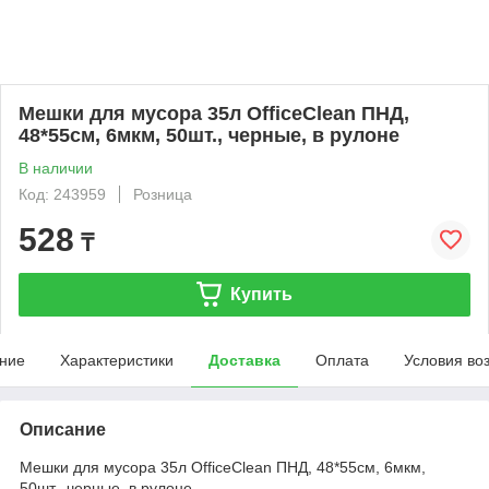
Мешки для мусора 35л OfficeClean ПНД,
48*55см, 6мкм, 50шт., черные, в рулоне
В наличии
Код: 243959
Розница
528
₸
Купить
ние
Характеристики
Доставка
Оплата
Условия во
Описание
Мешки для мусора 35л OfficeClean ПНД, 48*55см, 6мкм,
50шт., черные, в рулоне