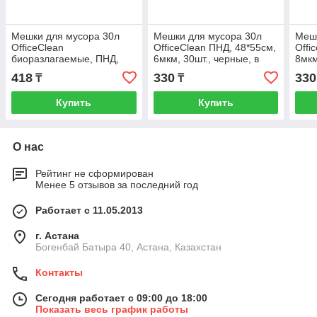
Мешки для мусора 30л
Мешки для мусора 30л
Мешк
OfficeClean
OfficeClean ПНД, 48*55см,
Offi
биоразлагаемые, ПНД,
6мкм, 30шт., черные, в
8мкм
50*60см,10мкм, 20шт,
рулоне
рул
418
330
330
₸
₸
прочные, зеленые, в рул.
Купить
Купить
О нас
Рейтинг не сформирован
Менее 5 отзывов за последний год
Работает с 11.05.2013
г. Астана
Богенбай Батыра 40, Астана, Казахстан
Контакты
Сегодня работает с 09:00 до 18:00
Показать весь график работы