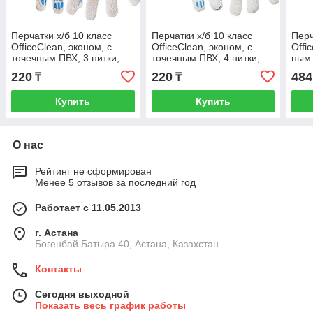
Перчатки х/б 10 класс
Перчатки х/б 10 класс
Перч
OfficeClean, эконом, с
OfficeClean, эконом, с
Offi
точечным ПВХ, 3 нитки,
точечным ПВХ, 4 нитки,
ным 
белый, (30-32г), 82 текс
белый, (40-42г), 116 текс
цвет
220
220
484
₸
₸
Купить
Купить
О нас
Рейтинг не сформирован
Менее 5 отзывов за последний год
Работает с 11.05.2013
г. Астана
Богенбай Батыра 40, Астана, Казахстан
Контакты
Сегодня выходной
Показать весь график работы