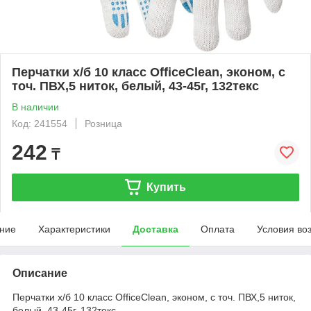
Перчатки х/б 10 класс OfficeClean, эконом, с
точ. ПВХ,5 ниток, белый, 43-45г, 132текс
В наличии
Код: 241554
Розница
242
₸
Купить
ние
Характеристики
Доставка
Оплата
Условия во
Описание
Перчатки х/б 10 класс OfficeClean, эконом, с точ. ПВХ,5 ниток,
белый, 43-45г, 132текс