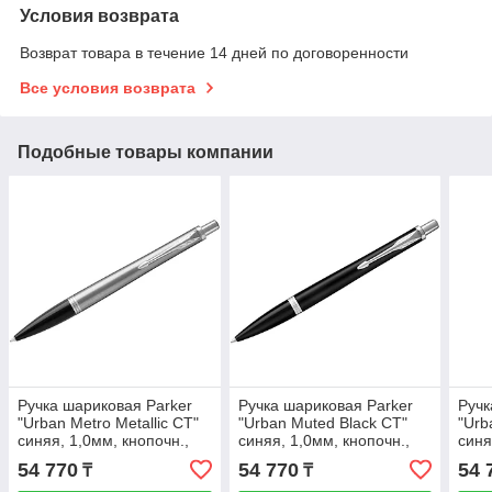
Условия возврата
Возврат товара в течение 14 дней по договоренности
Все условия возврата
Подобные товары компании
Ручка шариковая Parker
Ручка шариковая Parker
Ручк
"Urban Metro Metallic CT"
"Urban Muted Black CT"
"Urb
синяя, 1,0мм, кнопочн.,
синяя, 1,0мм, кнопочн.,
синя
подар. уп.
подар. уп.
пода
54 770
54 770
54 
₸
₸