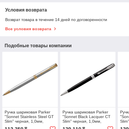
Условия возврата
Возврат товара в течение 14 дней по договоренности
Все условия возврата
Подобные товары компании
Ручка шариковая Parker
Ручка шариковая Parker
Ручк
"Sonnet Stainless Steel GT
"Sonnet Black Lacquer CT
"Son
Slim" черная, 1,0мм,
Slim" черная, 1,0мм,
Slim
поворот., подар. уп.
поворот., подар. уп.
пово