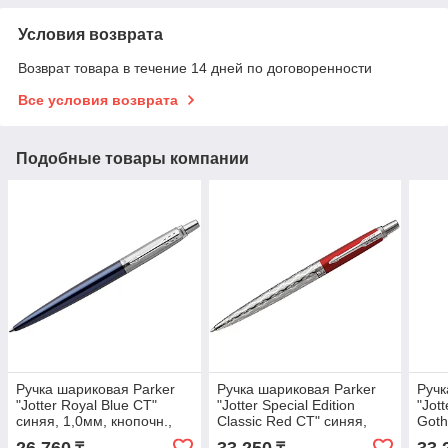
Условия возврата
Возврат товара в течение 14 дней по договоренности
Все условия возврата
Подобные товары компании
Ручка шариковая Parker
Ручка шариковая Parker
Ручк
"Jotter Royal Blue CT"
"Jotter Special Edition
"Jott
синяя, 1,0мм, кнопочн.,
Classic Red CT" синяя,
Goth
подар. уп.
1,0мм, кнопочн., подар.
1,0м