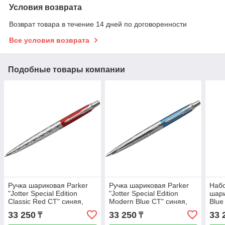
Условия возврата
Возврат товара в течение 14 дней по договоренности
Все условия возврата
Подобные товары компании
Ручка шариковая Parker
Ручка шариковая Parker
Набо
"Jotter Special Edition
"Jotter Special Edition
шари
Classic Red CT" синяя,
Modern Blue CT" синяя,
Blue
1,0мм, кнопочн., подар.
1,0мм, кнопочн., подар.
для 
33 250
33 250
33 
₸
₸
уп.
уп.