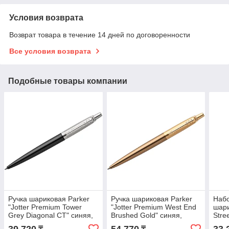
Условия возврата
Возврат товара в течение 14 дней по договоренности
Все условия возврата
Подобные товары компании
Ручка шариковая Parker
Ручка шариковая Parker
Набо
"Jotter Premium Tower
"Jotter Premium West End
шари
Grey Diagonal CT" синяя,
Brushed Gold" синяя,
Stre
1,0мм, кнопочн., подар. уп
1,0мм, кнопочн., подар.
запи