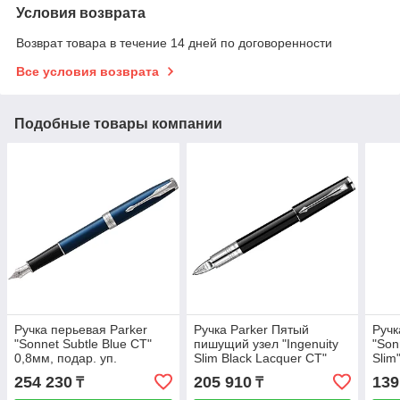
Условия возврата
Возврат товара в течение 14 дней по договоренности
Все условия возврата
Подобные товары компании
Ручка перьевая Parker
Ручка Parker Пятый
Ручк
"Sonnet Subtle Blue CT"
пишущий узел "Ingenuity
"Son
0,8мм, подар. уп.
Slim Black Lacquer CT"
Slim
черная, 0,8мм, подар. уп.
пово
254 230
205 910
139
₸
₸