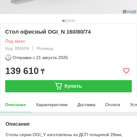
Стол офисный OGI_N 160/80/74
Под заказ
Код: BNG04
Розница
Отправка с
21 августа 2026
139 610
₸
Купить
Описание
Характеристики
Доставка
Оплата
Усл
Описание
Столы серии OGI_Y изготовлены из ДСП толщиной 28мм,