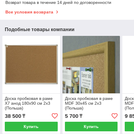
Возврат товара в течение 14 дней по договоренности
Все условия возврата
Подобные товары компании
Доска пробковая в раме
Доска пробковая в раме
Доск
X7 анод 180х90 см 2x3
MDF 30х45 см 2x3
MDF 
(Польша)
(Польша)
(По
38 500
5 700
9 8
₸
₸
Купить
Купить