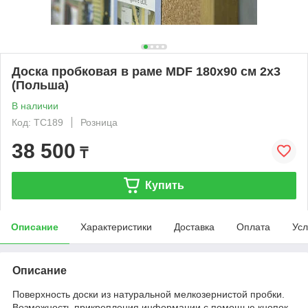
Доска пробковая в раме MDF 180х90 см 2x3
(Польша)
В наличии
Код: TC189
Розница
38 500
₸
Купить
Описание
Характеристики
Доставка
Оплата
Усл
Описание
Поверхность доски из натуральной мелкозернистой пробки.
Возможность прикрепления информации с помощью кнопок-