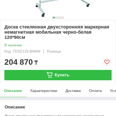
Доска стеклянная двухсторонняя маркерная
немагнитная мобильная черно-белая
120*90см
В наличии
Код: TDSZ129 B/W/M
Розница
204 870
₸
Купить
Описание
Характеристики
Доставка
Оплата
Усл
Описание
Доска стеклянная двухсторонняя маркерная немагнитная