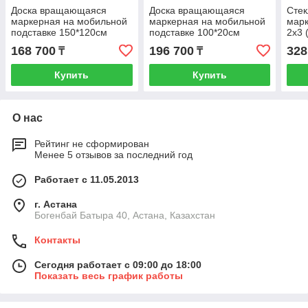
Доска вращающаяся
Доска вращающаяся
Стек
маркерная на мобильной
маркерная на мобильной
марк
подставке 150*120см
подставке 100*20см
2х3 
120
168 700
196 700
328
₸
₸
Купить
Купить
О нас
Рейтинг не сформирован
Менее 5 отзывов за последний год
Работает с 11.05.2013
г. Астана
Богенбай Батыра 40, Астана, Казахстан
Контакты
Сегодня работает с 09:00 до 18:00
Показать весь график работы