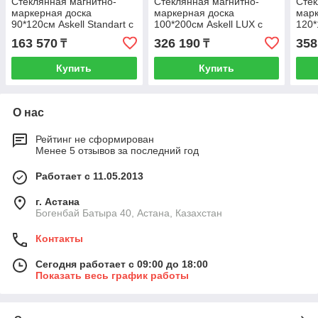
Стеклянная магнитно-
Стеклянная магнитно-
Стек
маркерная доска
маркерная доска
марк
90*120см Askell Standart с
100*200см Askell LUX с
120*
внешним видимым
внутренним креплением
вну
163 570
326 190
358
₸
₸
креплением к стене
Купить
Купить
О нас
Рейтинг не сформирован
Менее 5 отзывов за последний год
Работает с 11.05.2013
г. Астана
Богенбай Батыра 40, Астана, Казахстан
Контакты
Сегодня работает с 09:00 до 18:00
Показать весь график работы