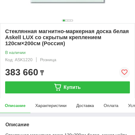
Стеклянная магнитно-маркерная доска белая
Askell LUX со скрытым креплением
120см×200см (Россия)
В наличии
Код: ASK1220
Розница
383 660
₸
Купить
Описание
Характеристики
Доставка
Оплата
Усл
Описание
Стеклянная магнитная доска 120х200см белая может найти