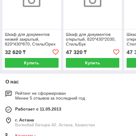
Шкаф для документов
Шкаф для документов
Шка
низкий закрытый,
открытый, 820*430*2030,
откр
820*430*870, Стиль/Орех
Стиль/Бук
Сти
32 620
47 320
47 
₸
₸
Купить
Купить
О нас
Рейтинг не сформирован
Менее 5 отзывов за последний год
Работает с 11.05.2013
г. Астана
Богенбай Батыра 40, Астана, Казахстан
Контакты