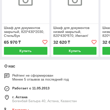
Шкаф для документов
Шкаф для документов
Шка
закрытый, 820*430*2030,
низкий закрытый,
низк
Стиль/Бук
820*430*870, Импакт/
820*
Берёза-Серый
65 970
32 620
32 
₸
₸
Купить
Купить
О нас
Рейтинг не сформирован
Менее 5 отзывов за последний год
Работает с 11.05.2013
г. Астана
Богенбай Батыра 40, Астана, Казахстан
Контакты