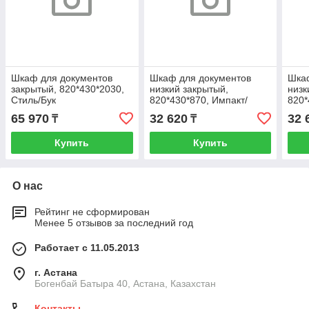
Шкаф для документов
Шкаф для документов
Шка
закрытый, 820*430*2030,
низкий закрытый,
низк
Стиль/Бук
820*430*870, Импакт/
820*
Берёза-Серый
65 970
32 620
32 
₸
₸
Купить
Купить
О нас
Рейтинг не сформирован
Менее 5 отзывов за последний год
Работает с 11.05.2013
г. Астана
Богенбай Батыра 40, Астана, Казахстан
Контакты