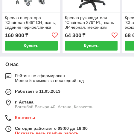
Кресло оператора
Кресло руководителя
Крес
"Chairman 686" СН, ткань,
"Chairman 279" PL, ткань
"Cha
сидение черное/спинка
JP черная, механизм
экок
серая, механизм качания
качания
меха
160 900
64 300
68 
₸
₸
Купить
Купить
О нас
Рейтинг не сформирован
Менее 5 отзывов за последний год
Работает с 11.05.2013
г. Астана
Богенбай Батыра 40, Астана, Казахстан
Контакты
Сегодня работает с 09:00 до 18:00
Показать весь график работы