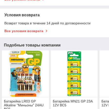
Условия возврата
Возврат товара в течение 14 дней по договоренности
Все условия возврата
Подобные товары компании
Батарейка LR03 GP
Батарейка MN21 GP 23A
Бат
Alkaline "Миньоны" 24AU
12V BC5
12V