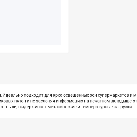
 Идеально подходит для ярко освещенных зон супермаркетов и м
иковых пятен и не заслоняя информацию на печатном вкладыше от 
я от пыли, выдерживает механические и температурные нагрузки.