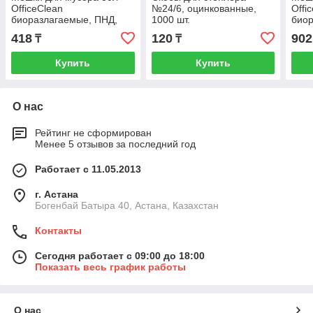
OfficeClean
№24/6, оцинкованные,
Offi
биоразлагаемые, ПНД,
1000 шт.
биор
50*60см,10мкм, 20шт,
70*1
418
120
902
₸
₸
прочные, зеленые, в рул.
проч
Купить
Купить
О нас
Рейтинг не сформирован
Менее 5 отзывов за последний год
Работает с 11.05.2013
г. Астана
Богенбай Батыра 40, Астана, Казахстан
Контакты
Сегодня работает с 09:00 до 18:00
Показать весь график работы
О нас