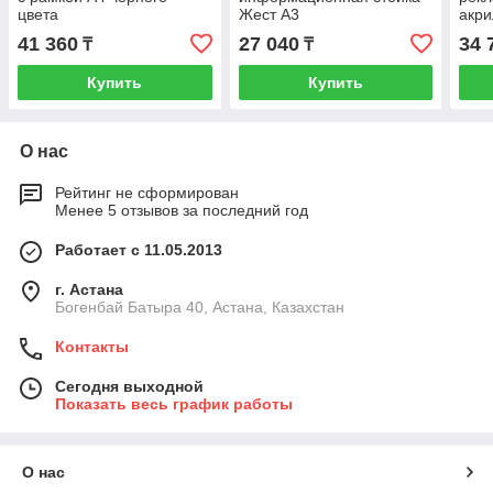
цвета
Жест А3
акр
рамк
41 360
27 040
34 
₸
₸
Купить
Купить
О нас
Рейтинг не сформирован
Менее 5 отзывов за последний год
Работает с 11.05.2013
г. Астана
Богенбай Батыра 40, Астана, Казахстан
Контакты
Сегодня выходной
Показать весь график работы
О нас