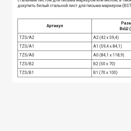
докупить белый стальной лист для письма маркером (BST
Раз
Артикул
ВхШ (
TZS/A2
A2 (42 x 59,4)
TZS/A1
A1 (59,4 x 84,1)
TZS/A0
A0 (84,1 x 118,9)
TZS/B2
B2 (50 x 70)
TZS/B1
B1 (70 x 100)