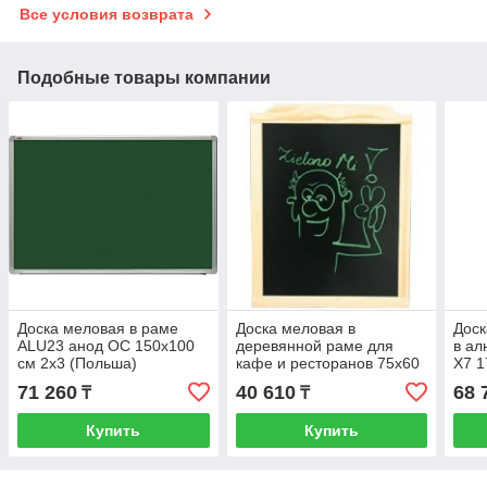
Все условия возврата
Подобные товары компании
Доска меловая в раме
Доска меловая в
Доск
ALU23 анод ОС 150х100
деревянной раме для
в а
см 2x3 (Польша)
кафе и ресторанов 75х60
Х7 1
см 2x3 (Польша)
(По
71 260
40 610
68 
₸
₸
Купить
Купить