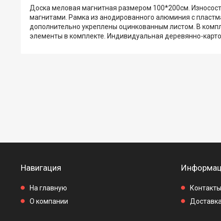
Доска меловая магнитная размером 100*200см. Износос
магнитами. Рамка из анодированного алюминия с пластма
дополнительно укреплены оцинкованным листом. В компле
элементы в комплекте. Индивидуальная деревянно-карто
Навигация
Информац
На главную
Контакт
О компании
Доставка