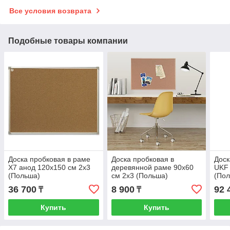
Все условия возврата
Подобные товары компании
Доска пробковая в раме
Доска пробковая в
Доск
X7 анод 120x150 см 2x3
деревянной раме 90х60
UKF 
(Польша)
см 2x3 (Польша)
(По
36 700
8 900
92 
₸
₸
Купить
Купить