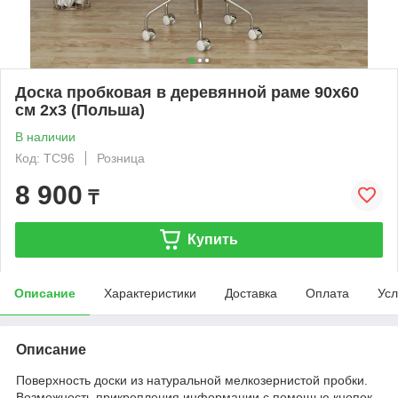
Доска пробковая в деревянной раме 90х60
см 2x3 (Польша)
В наличии
Код: TC96
Розница
8 900
₸
Купить
Описание
Характеристики
Доставка
Оплата
Усл
Описание
Поверхность доски из натуральной мелкозернистой пробки.
Возможность прикрепления информации с помощью кнопок-