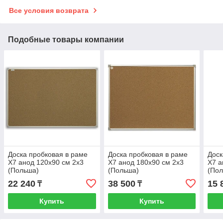
Все условия возврата
Подобные товары компании
Доска пробковая в раме
Доска пробковая в раме
Доск
Х7 анод 120х90 см 2x3
X7 анод 180х90 см 2x3
X7 а
(Польша)
(Польша)
(По
22 240
38 500
15 
₸
₸
Купить
Купить