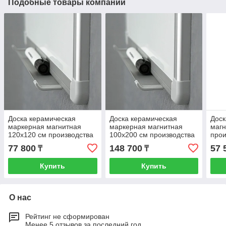
Подобные товары компании
Доска керамическая
Доска керамическая
Доск
маркерная магнитная
маркерная магнитная
магн
120х120 см производства
100х200 см производства
прои
завода 2x3 (Польша)
завода 2x3 (Польша)
(По
77 800
148 700
57 
₸
₸
Купить
Купить
О нас
Рейтинг не сформирован
Менее 5 отзывов за последний год