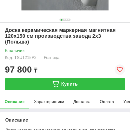
Доска керамическая маркерная магнитная
120х150 см производства завода 2x3
(Польша)
В наличии
Код: TSU1215P3
Розница
97 800
₸
Купить
Описание
Характеристики
Доставка
Оплата
Усл
Описание
Доска керамическая маркерная магнитная производства