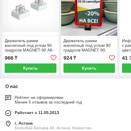
Держатель рамки
Держатель рамки
Инф
магнитный под углом 90
магнитный под углом 90
с ра
градусов MAGNET-90 А6-
градусов MAGNET-90,
цвет
А2
цвет черный
966
924
41 
₸
₸
Купить
Купить
О нас
Рейтинг не сформирован
Менее 5 отзывов за последний год
Работает с 11.05.2013
г. Астана
Богенбай Батыра 40, Астана, Казахстан