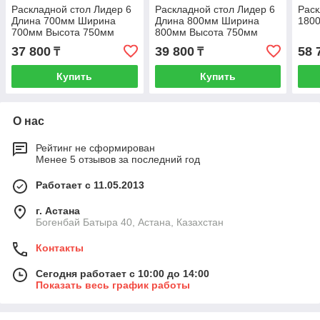
Раскладной стол Лидер 6
Раскладной стол Лидер 6
Раск
Длина 700мм Ширина
Длина 800мм Ширина
180
700мм Высота 750мм
800мм Высота 750мм
37 800
39 800
58 
₸
₸
Купить
Купить
О нас
Рейтинг не сформирован
Менее 5 отзывов за последний год
Работает с 11.05.2013
г. Астана
Богенбай Батыра 40, Астана, Казахстан
Контакты
Сегодня работает с 10:00 до 14:00
Показать весь график работы