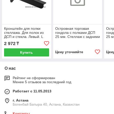
Кронштейн для полки
Островная торговая
Остр
стеллажа. Для полок из
гондола с полками ДСП
гонд
ДСП и стекла. Левый. L
25 мм. Стеллаж с задними
25 м
-370 мм. "Легкая серия"
стенками ДСП и
нако
2 972
₸
подиумом-полкой. Легкая
задн
серия
сер
Цену уточняйте
Цен
Купить
О нас
Рейтинг не сформирован
Менее 5 отзывов за последний год
Работает с 11.05.2013
г. Астана
Богенбай Батыра 40, Астана, Казахстан
Контакты