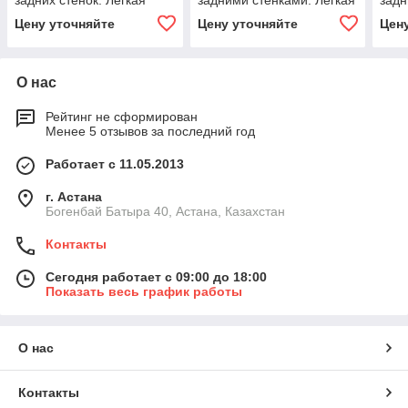
задних стенок. Легкая
задними стенками. Легкая
задн
серия LS 2-01
серия LS 2-02
Легк
Цену уточняйте
Цену уточняйте
Цен
О нас
Рейтинг не сформирован
Менее 5 отзывов за последний год
Работает с 11.05.2013
г. Астана
Богенбай Батыра 40, Астана, Казахстан
Контакты
Сегодня работает с 09:00 до 18:00
Показать весь график работы
О нас
Контакты