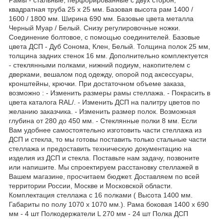
квадратная труба 25 х 25 мм. Базовая высота рам 1400 /
1600 / 1800 мм. Ширина 690 мм. Базовые цвета металла
Черный Муар / Белый. Снизу регулировочные ножки.
Соединение болтовое, с помощью соединителей. Базовые
цвета ДСП - Дуб Сонома, Клен, Белый. Толщина полок 25 мм,
толщина задних стенок 16 мм. Дополнительно комплектуется
- стеклянными полками, нижний подиум, накопителем с
дверками, вешалом под одежду, опорой под аксессуары,
кронштейны, крючки. При достаточном объеме заказа,
возможно : - Изменить размеры рамы стеллажа. - Покрасить в
цвета каталога RAL/. - Изменить ДСП на палитру цветов по
желанию заказчика. - Изменить размер полок. Возможная
глубина от 280 до 450 мм. - Стеклянные полки 8 мм. Если
Вам удобнее самостоятельно изготовить части стеллажа из
ДСП и стекла, то мы готовы поставить только стальные части
стеллажа и предоставить техническую документацию на
изделия из ДСП и стекла. Поставьте нам задачу, позвоните
или напишите. Мы спроектируем расстановку стеллажей в
Вашем магазине, просчитаем бюджет. Доставляем по всей
территории России, Москве и Московской области.
Комплектация стеллажа с 16 полками ( Высота 1400 мм.
Габариты по полу 1070 х 1070 мм.). Рама боковая 1400 х 690
мм - 4 шт Полкодержатели L 270 мм - 24 шт Полка ДСП