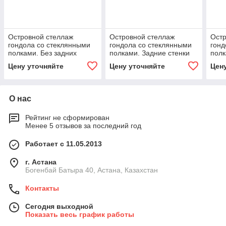
Островной стеллаж
Островной стеллаж
Остр
гондола со стеклянными
гондола со стеклянными
гонд
полками. Без задних
полками. Задние стенки
полк
стенок. Легкая серия LS 2-
ДСП. Легкая серия LS 2-
полу
Цену уточняйте
Цену уточняйте
Цен
04
05
сери
О нас
Рейтинг не сформирован
Менее 5 отзывов за последний год
Работает с 11.05.2013
г. Астана
Богенбай Батыра 40, Астана, Казахстан
Контакты
Сегодня выходной
Показать весь график работы