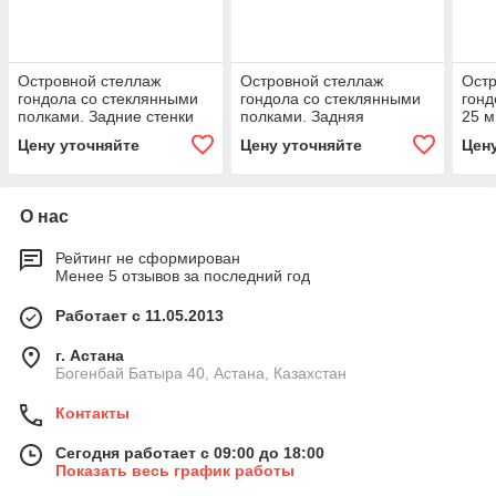
Островной стеллаж
Островной стеллаж
Остр
гондола со стеклянными
гондола со стеклянными
гонд
полками. Задние стенки
полками. Задняя
25 м
ДСП. Легкая серия LS 2-
полустенка ДСП. Легкая
стен
Цену уточняйте
Цену уточняйте
Цен
05
серия LS 2-06
поди
сер
О нас
Рейтинг не сформирован
Менее 5 отзывов за последний год
Работает с 11.05.2013
г. Астана
Богенбай Батыра 40, Астана, Казахстан
Контакты
Сегодня работает с 09:00 до 18:00
Показать весь график работы